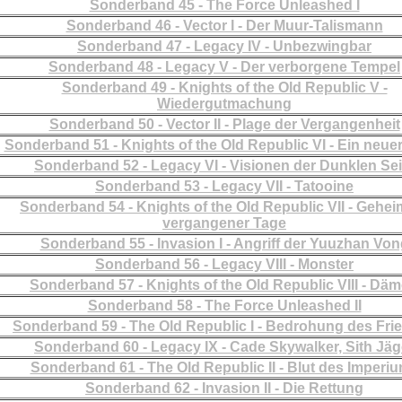
Sonderband 45 - The Force Unleashed I
Sonderband 46 - Vector I - Der Muur-Talismann
Sonderband 47 - Legacy IV - Unbezwingbar
Sonderband 48 - Legacy V - Der verborgene Tempel
Sonderband 49 - Knights of the Old Republic V -
Wiedergutmachung
Sonderband 50 - Vector II - Plage der Vergangenheit
Sonderband 51 - Knights of the Old Republic VI - Ein neue
Sonderband 52 - Legacy VI - Visionen der Dunklen Sei
Sonderband 53 - Legacy VII - Tatooine
Sonderband 54 - Knights of the Old Republic VII - Gehei
vergangener Tage
Sonderband 55 - Invasion I - Angriff der Yuuzhan Von
Sonderband 56 - Legacy VIII - Monster
Sonderband 57 - Knights of the Old Republic VIII - Dä
Sonderband 58 - The Force Unleashed II
Sonderband 59 - The Old Republic I - Bedrohung des Fri
Sonderband 60 - Legacy IX - Cade Skywalker, Sith Jäg
Sonderband 61 - The Old Republic II - Blut des Imperi
Sonderband 62 - Invasion II - Die Rettung