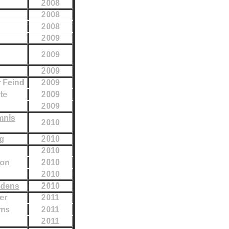
2008
2008
2008
2009
2009
2009
r Feind
2009
te
2009
2009
mnis
2010
g
2010
2010
mon
2010
2010
edens
2010
er
2011
ums
2011
2011