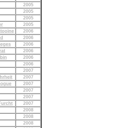
2005
2005
2005
er
2005
tooine
2006
nd
2006
ieges
2006
rat
2006
bin
2006
2006
2007
hrheit
2007
Rogue
2007
2007
2007
Furcht
2007
2008
2008
2008