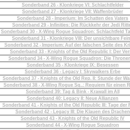
Sonderband 26 - Klonkriege VI: Schlachtfelder
Sonderband 27 - Klonkriege VII: Waffenbrüder
Sonderband 28 - Imperium: Im Schatten des Vaters
Sonderband 29 - Infinities: Die Rückkehr der Jedi Ritt
Sonderband 30 - X-Wing Rogue Squadron: Schlachtfeld Ta
Sonderband 31 - Klonkriege VIII: Der unsichtbare Fei
Sonderband 32 - Imperium: Auf der falschen Seite des Kr
Sonderband 33 - Knights of the Old Republic I: Der Ver
Sonderband 34 - X-Wing Rogue Squadron: Die Throner
Sonderband 35 - Klonkriege IX: Besessen
Sonderband 36 - Legacy I: Skywalkers Erbe
Sonderband 37 - Knights of the Old Rep. II: Stunde der Wa
Sonderband 38 - X-Wing Rogue Sq..: Requiem für einen 
Sonderband 39: Tag & Bink - Krawall im All
Sonderband 40: Legacy II: Neue Allianzen
Sonderband 41 - Knights of the Old Republic III: Tage der 
Sonderband 42 - Legacy III: Die Klauen des Drachen
Sonderband 43 - Knights of the Old Republic IV
Sonderband 44 - X-Wing Rogue Squadron