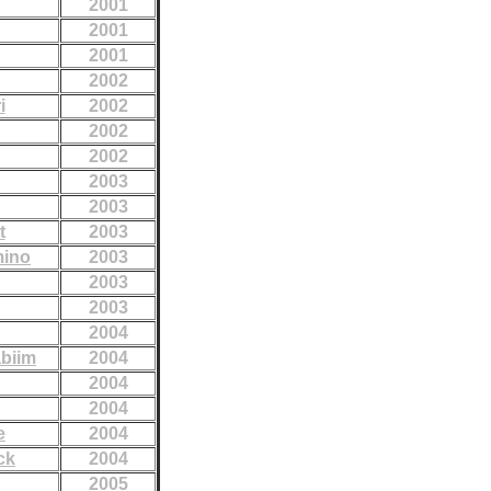
2001
2001
2001
2002
i
2002
2002
2002
2003
2003
t
2003
mino
2003
2003
2003
2004
abiim
2004
2004
2004
e
2004
ck
2004
2005