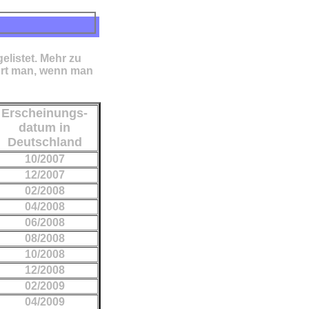
elistet. Mehr zu
hrt man, wenn man
Erscheinungs-
datum in
Deutschland
10/2007
12/2007
02/2008
04/2008
06/2008
08/2008
10/2008
12/2008
02/2009
04/2009