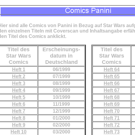
Hier sind alle Comics von Panini in Bezug auf Star Wars aufg
den einzelnen Titeln mit Coverscan und Inhaltsangabe erfä
den Titel des Comics anklickt.
Titel des
Erscheinungs-
Titel des
Star Wars
datum in
Star Wars
Comics
Deutschland
Comics
Heft 1
06/1999
Heft 64
Heft 2
07/1999
Heft 65
Heft 3
08/1999
Heft 66
Heft 4
09/1999
Heft 67
Heft 5
10/1999
Heft 68
Heft 6
11/1999
Heft 69
Heft 7
12/1999
Heft 70
Heft 8
01/2000
Heft 71
Heft 9
02/2000
Heft 72
Heft 10
03/2000
Heft 73