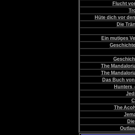
Flucht vo
Tr
Hüte dich vor d
Die Trä
Ein mutiges V
Geschichte
Geschicht
The Mandalori
The Mandalori
Das Buch von
Hunters 
Jed
C
The Acoly
Jema
Die
Outla