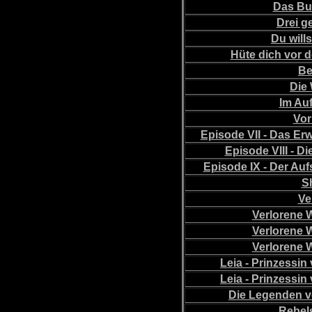
Das Bu
Drei g
Du will
Hüte dich vor d
Be
Die 
Im Auf
Vor
Episode VII - Das E
Episode VIII - D
Episode IX - Der Au
S
Ve
Verlorene 
Verlorene 
Verlorene 
Leia - Prinzessin
Leia - Prinzessin
Die Legenden v
Rebels