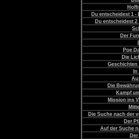
Hoff
Du entscheidest 1 -
Du entscheidest 2 
Sc
Der Fun
Poe Da
Die Lic
Geschichten 
In
Au
Die Bewähru
Kampf um
Mission ins 
Mitt
Die Suche nach der 
Der P
Auf der Suche n
Der