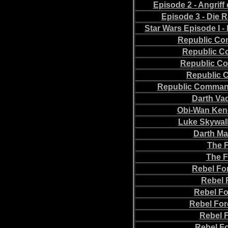
Episode 2 - Angrif
Episode 3 - Die 
Star Wars Episode I 
Republic Co
Republic Co
Republic Co
Republic 
Republic Comman
Darth Vad
Obi-Wan Ken
Luke Skywalk
Darth Ma
The F
The F
Rebel Fo
Rebel F
Rebel For
Rebel For
Rebel F
Rebel Fo