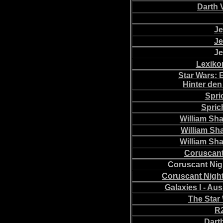
Darth 
Je
Je
Je
Lexiko
Star Wars: 
Hinter den
Spri
Spric
William Sh
William Sh
William Sh
Coruscant 
Coruscant Nigh
Coruscant Night
Galaxies I - A
The Star
R2
Dart