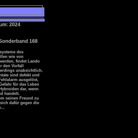
um: 2024
 Sonderband 168
ssysteme des
llen wie von
 werden, findet Lando
r den Vorfall
llerdings unabsichtlich.
ntate sind defekt und
Fehlalarm ausgelöst,
 Gefahr für das Leben
Hybroiden dar, wenn
d handelt.
 um seinen Freund zu
 sich dafür gegen die
...