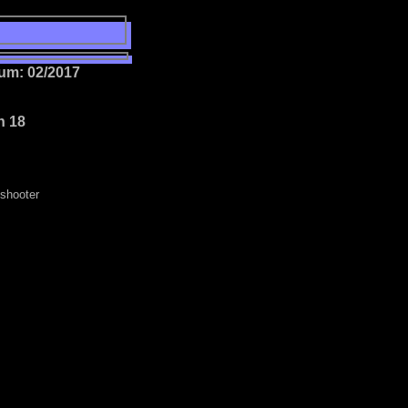
um: 02/2017
n 18
oshooter